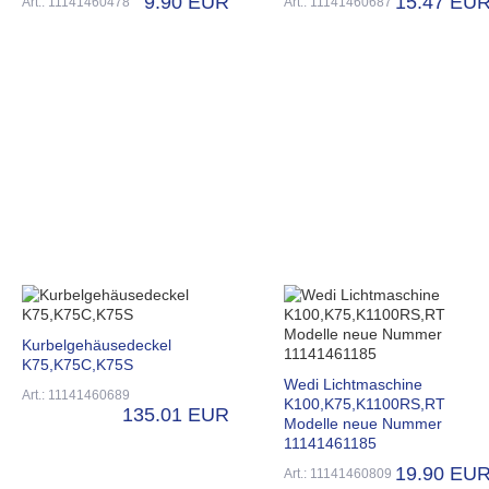
9.90 EUR
15.47 EU
Art.: 11141460478
Art.: 11141460687
Kurbelgehäusedeckel
K75,K75C,K75S
Wedi Lichtmaschine
Art.: 11141460689
K100,K75,K1100RS,RT
135.01 EUR
Modelle neue Nummer
11141461185
19.90 EU
Art.: 11141460809