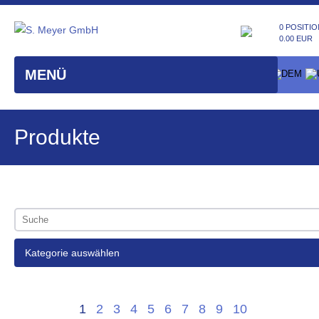
0 POSITIO
0.00 EUR
MENÜ
Produkte
Kategorie auswählen
1
2
3
4
5
6
7
8
9
10