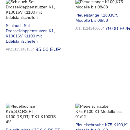
Pleuelstange K100,K75
Modelle bis 08/88
Schlauch Set
79.00 EU
Art.: 11241460054
Drosselklappenstutzen K1,
K10016V,K1100 mit
Edelstahlschellen
95.00 EUR
Art.: 11151461834
Pleuelschraube K75,K100,K1
Pleuelbüchse K75,S,C,RS,RT,
Modelle bis 01/92