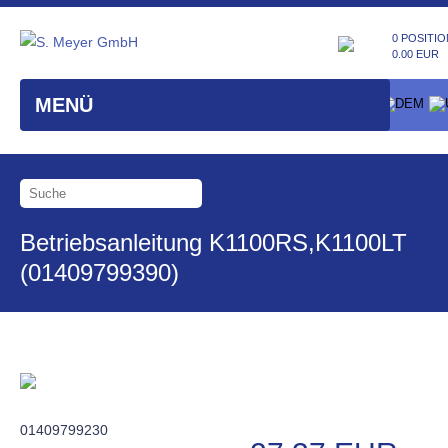
0 POSITIO
0.00 EUR
MENÜ
Betriebsanleitung K1100RS,K1100LT
(01409799390)
01409799230