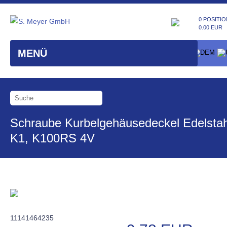
0 POSITIO
0.00 EUR
MENÜ
Schraube Kurbelgehäusedeckel Edelstah
K1, K100RS 4V
11141464235