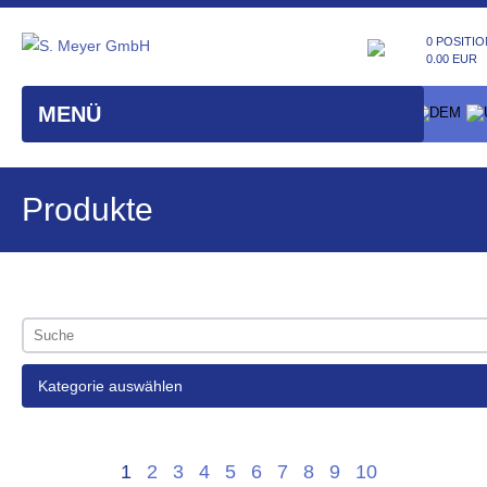
0 POSITIO
0.00 EUR
MENÜ
Produkte
Kategorie auswählen
1
2
3
4
5
6
7
8
9
10