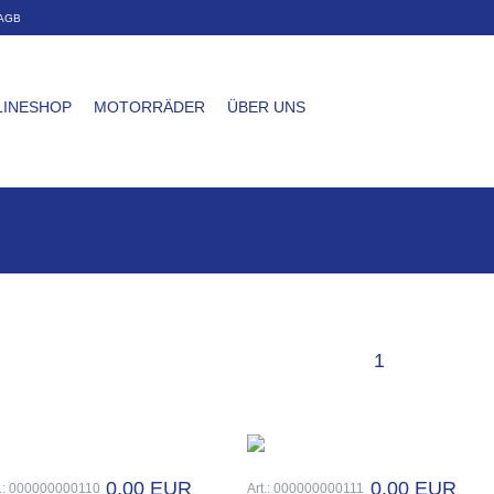
AGB
LINESHOP
MOTORRÄDER
ÜBER UNS
1
0.00 EUR
0.00 EUR
t.: 000000000110
Art.: 000000000111