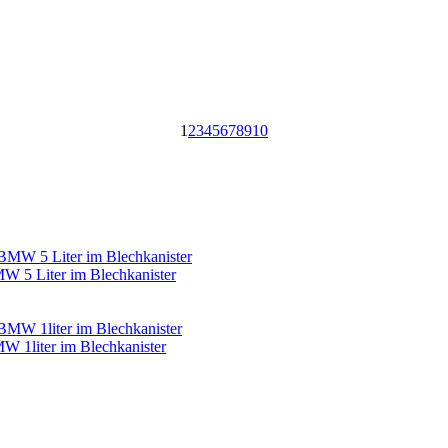
1
2
3
4
5
6
7
8
9
10
MW 5 Liter im Blechkanister
W 1liter im Blechkanister