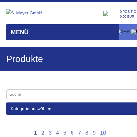
0 POSITIO
0.00 EUR
MENÜ
Produkte
Kategorie auswählen
1
2
3
4
5
6
7
8
9
10