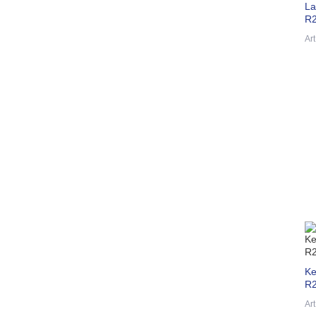
La
R2
Ar
Ke
R2
Ar