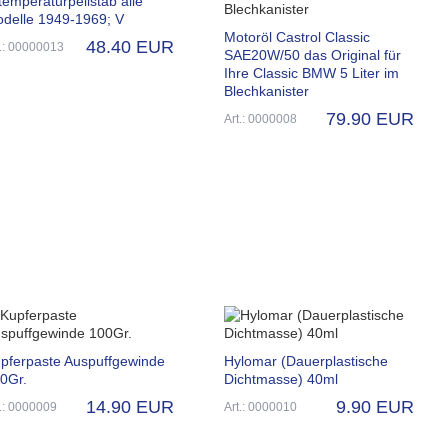
temperaturpeilstab alle
delle 1949-1969; V
Motoröl Castrol Classic
48.40 EUR
t.: 00000013
SAE20W/50 das Original für
Ihre Classic BMW 5 Liter im
Blechkanister
79.90 EUR
Art.: 0000008
pferpaste Auspuffgewinde
Hylomar (Dauerplastische
0Gr.
Dichtmasse) 40ml
14.90 EUR
9.90 EUR
t.: 0000009
Art.: 0000010