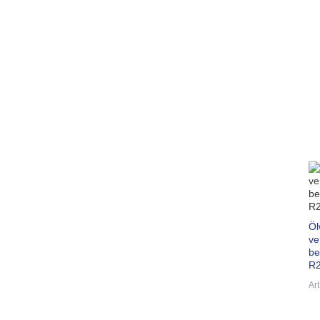
Öl
ve
be
R2
Ar