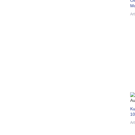
Öl
Mo
Ar
Ku
10
Ar