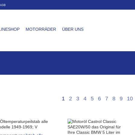
AGB
LINESHOP
MOTORRÄDER
ÜBER UNS
1
2
3
4
5
6
7
8
9
10