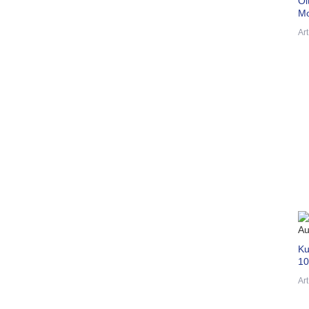
Öl
Mo
Ar
Ku
10
Ar