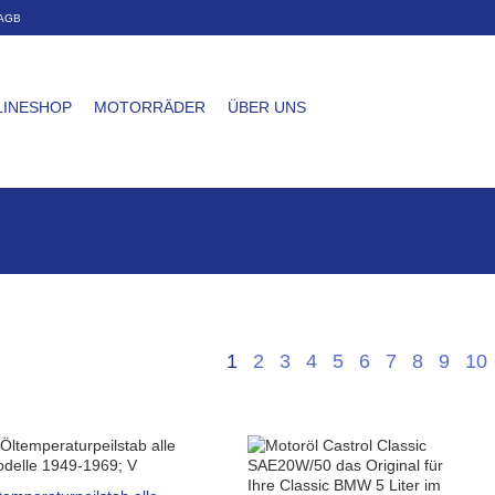
AGB
LINESHOP
MOTORRÄDER
ÜBER UNS
1
2
3
4
5
6
7
8
9
10