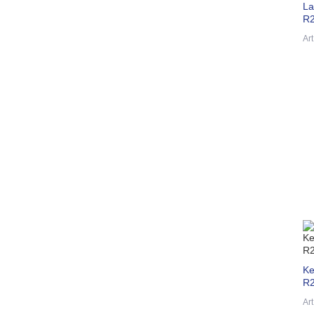
La
R2
Ar
Ke
R2
Ar