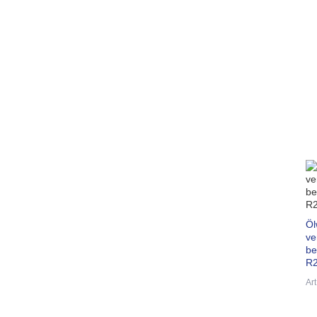
Öl
ve
be
R2
Ar