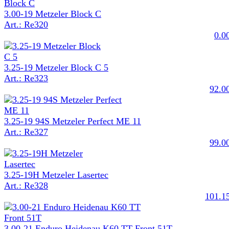
3.00-19 Metzeler Block C
Art.: Re320
0.0
3.25-19 Metzeler Block C 5
Art.: Re323
92.0
3.25-19 94S Metzeler Perfect ME 11
Art.: Re327
99.0
3.25-19H Metzeler Lasertec
Art.: Re328
101.1
3.00-21 Enduro Heidenau K60 TT Front 51T