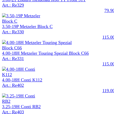
Art.: Re329
79.9
3.50-19P Metzeler Block C
Art.: Re330
115.0
4.00-18H Metzeler Touring Spezial Block C66
Art.: Re331
115.0
4.00-18H Conti K112
Art.: Re402
119.0
3.25-19H Conti RB2
Art.: Re403