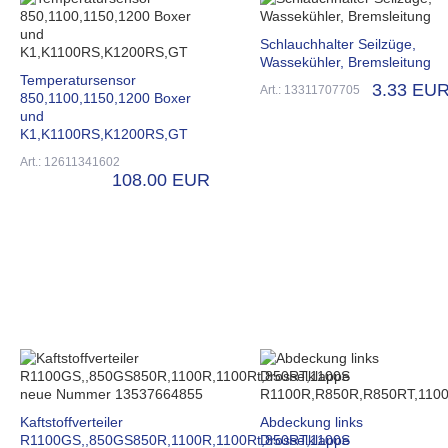
Schlauchhalter Seilzüge,
Wassekühler, Bremsleitung
Temperatursensor
3.33 EU
Art.: 13311707705
850,1100,1150,1200 Boxer
und
K1,K1100RS,K1200RS,GT
Art.: 12611341602
108.00 EUR
Kaftstoffverteiler
Abdeckung links
R1100GS,,850GS850R,1100R,1100Rt,850RT,1100S
Drosselklappe