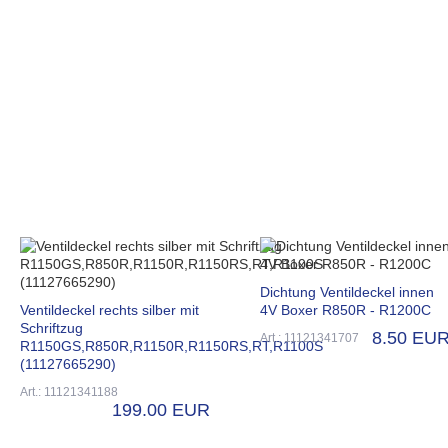
Dichtung Ventildeckel innen
Ventildeckel rechts silber mit
4V Boxer R850R - R1200C
Schriftzug
8.50 EU
Art.: 11121341707
R1150GS,R850R,R1150R,R1150RS,RT,R1100S
(11127665290)
Art.: 11121341188
199.00 EUR