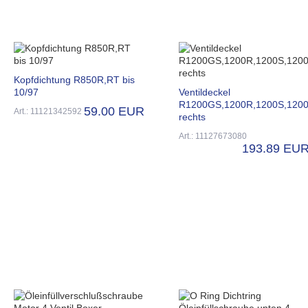
Kopfdichtung R850R,RT bis
10/97
Ventildeckel
R1200GS,1200R,1200S,120
59.00 EUR
Art.: 11121342592
rechts
Art.: 11127673080
193.89 EU