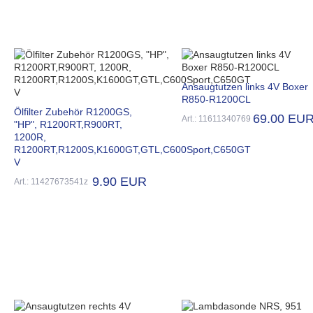
Ansaugtutzen links 4V Boxer
R850-R1200CL
Ölfilter Zubehör R1200GS,
69.00 EU
Art.: 11611340769
"HP", R1200RT,R900RT,
1200R,
R1200RT,R1200S,K1600GT,GTL,C600Sport,C650GT
V
9.90 EUR
Art.: 11427673541z