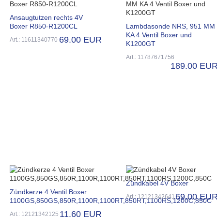
Ansaugtutzen rechts 4V
Boxer R850-R1200CL
Lambdasonde NRS, 951 MM
KA 4 Ventil Boxer und
69.00 EUR
Art.: 11611340770
K1200GT
Art.: 11787671756
189.00 EU
Zündkabel 4V Boxer
Zündkerze 4 Ventil Boxer
69.00 EU
Art.: 12121342641
1100GS,850GS,850R,1100R,1100RT,850RT,1100RS,1200C,850C
11.60 EUR
Art.: 12121342125