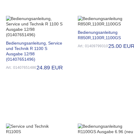
Bedienungsanleitung
R850R,1100R,1100GS
Bedienungsanleitung, Service
25.00 EU
Art.: 01409799310
und Technik R 1100 S
Ausgabe 12/98
(01407651496)
24.89 EUR
Art.: 01407651486