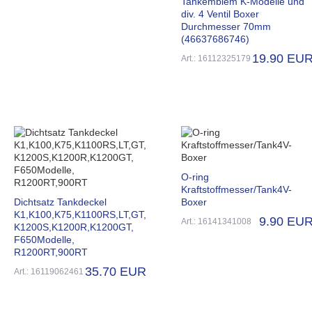
Tankemblem K-Modelle und
div. 4 Ventil Boxer
Durchmesser 70mm
(46637686746)
19.90 EU
Art.: 16112325179
O-ring
Kraftstoffmesser/Tank4V-
Dichtsatz Tankdeckel
Boxer
K1,K100,K75,K1100RS,LT,GT,
9.90 EU
Art.: 16141341008
K1200S,K1200R,K1200GT,
F650Modelle,
R1200RT,900RT
35.70 EUR
Art.: 16119062461