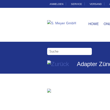
ANMELDEN
SERVICE
VERSAND
HOME
ON
Adapter Zün