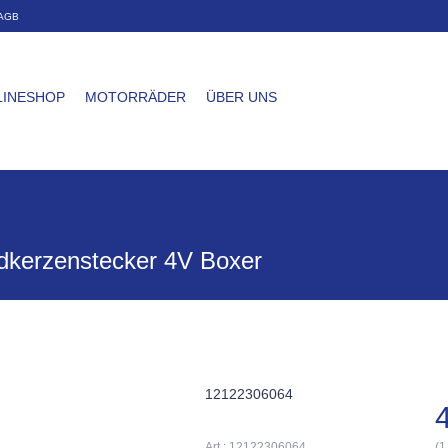
AGB
LINESHOP
MOTORRÄDER
ÜBER UNS
dkerzenstecker 4V Boxer
12122306064
Art.: 12122306064
(1