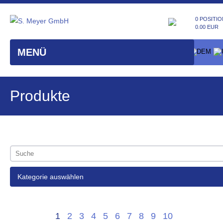
0 POSITIO
0.00 EUR
MENÜ
Produkte
Kategorie auswählen
1
2
3
4
5
6
7
8
9
10