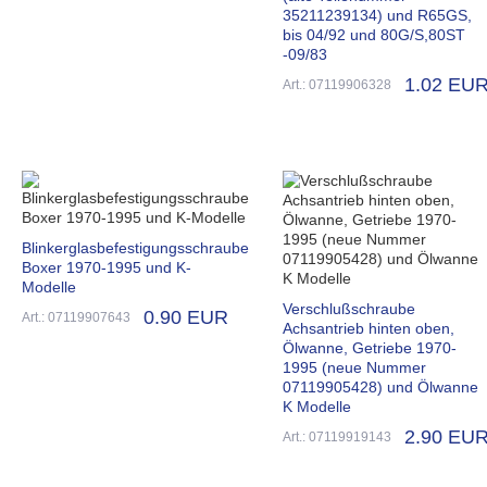
35211239134) und R65GS,
bis 04/92 und 80G/S,80ST
-09/83
1.02 EU
Art.: 07119906328
Blinkerglasbefestigungsschraube
Boxer 1970-1995 und K-
Modelle
Verschlußschraube
0.90 EUR
Art.: 07119907643
Achsantrieb hinten oben,
Ölwanne, Getriebe 1970-
1995 (neue Nummer
07119905428) und Ölwanne
K Modelle
2.90 EU
Art.: 07119919143