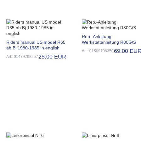
Rep.-Anleitung
Riders manual US model R65
Werkstattanleitung R80G/S
ab Bj 1980-1985 in english
69.00 EU
Art.: 01509798350
25.00 EUR
Art.: 01479798257