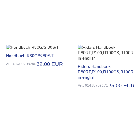
Handbuch R80G/S,80S/T
32.00 EUR
Art.: 01409798280
Riders Handbook
R80RT,R100,R100CS,R100R
in english
25.00 EU
Art.: 01419798271