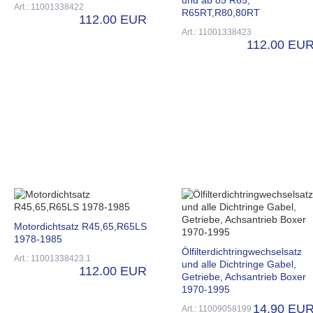
Art.: 11001338422
R65RT,R80,80RT
112.00 EUR
Art.: 11001338423
112.00 EU
Motordichtsatz R45,65,R65LS
1978-1985
Ölfilterdichtringwechselsatz
Art.: 11001338423.1
und alle Dichtringe Gabel,
112.00 EUR
Getriebe, Achsantrieb Boxer
1970-1995
14.90 EU
Art.: 11009058199