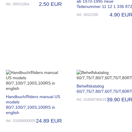
ab 1970-1995 neue
2.50 EUR
Art.: 0001106a
Teilenummer 11 12 1 336 87
4.90 EU
Art.: 0022166
Behelfskatalog
60/7,75/7,80/7,60T,75/T,80R
Handbuch/Riders manual US
39.90 EU
Art.: 01009796610
models
80/7,100/7,100S,100RS in
english
24.89 EUR
Art.: 01000000005