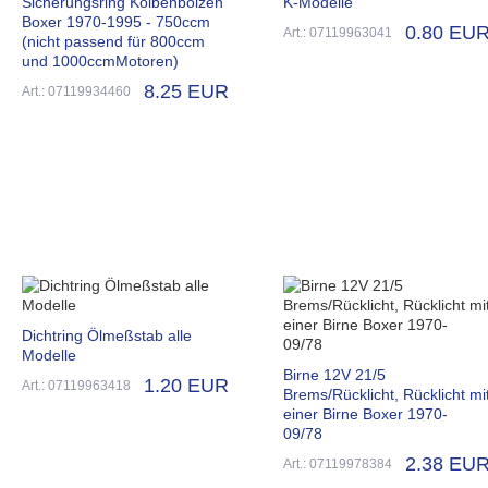
Sicherungsring Kolbenbolzen
K-Modelle
Boxer 1970-1995 - 750ccm
0.80 EU
Art.: 07119963041
(nicht passend für 800ccm
und 1000ccmMotoren)
8.25 EUR
Art.: 07119934460
Dichtring Ölmeßstab alle
Modelle
Birne 12V 21/5
1.20 EUR
Art.: 07119963418
Brems/Rücklicht, Rücklicht mi
einer Birne Boxer 1970-
09/78
2.38 EU
Art.: 07119978384