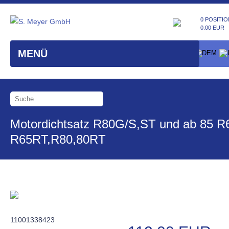
0 POSITIO
0.00 EUR
MENÜ
Motordichtsatz R80G/S,ST und ab 85 R
R65RT,R80,80RT
11001338423