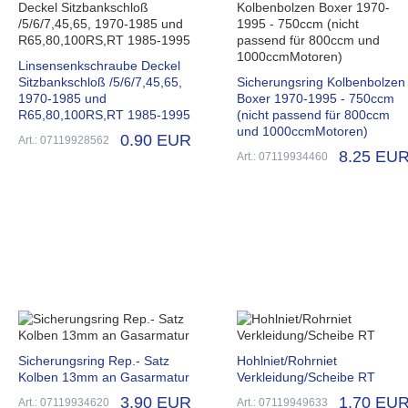
Linsensenkschraube Deckel
Sitzbankschloß /5/6/7,45,65,
Sicherungsring Kolbenbolzen
1970-1985 und
Boxer 1970-1995 - 750ccm
R65,80,100RS,RT 1985-1995
(nicht passend für 800ccm
und 1000ccmMotoren)
0.90 EUR
Art.: 07119928562
8.25 EU
Art.: 07119934460
Sicherungsring Rep.- Satz
Hohlniet/Rohrniet
Kolben 13mm an Gasarmatur
Verkleidung/Scheibe RT
3.90 EUR
1.70 EU
Art.: 07119934620
Art.: 07119949633