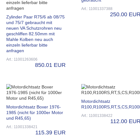
Art.: 11001337388
250.00 EU
Zylinder Paar R75/6 ab 08/75
und 75/7 gebraucht mit
neuen VA Schutzrohren neu
geschliffen 82.50mm mit
Mahle Kolben neu auch
einzeln lieferbar bitte
anfragen
Art.: 11001263606
850.01 EUR
Motordichtsatz
Motordichtsatz Boxer 1976-
R100,R100RS,RT,S,CS,R10
1985 (nicht für 1000er Motor
Art.: 11001338422
und R45,65)
112.00 EU
Art.: 11001338421
115.39 EUR