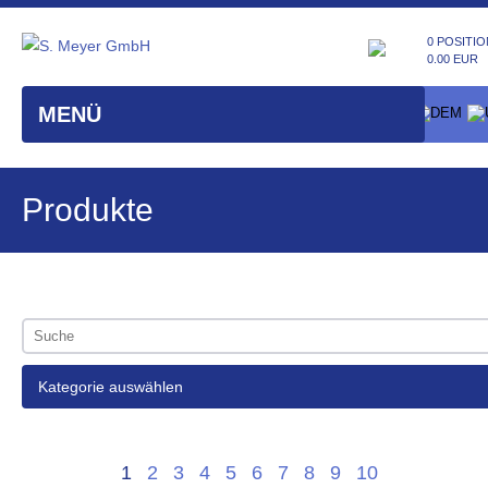
0 POSITIO
0.00 EUR
MENÜ
Produkte
Kategorie auswählen
1
2
3
4
5
6
7
8
9
10