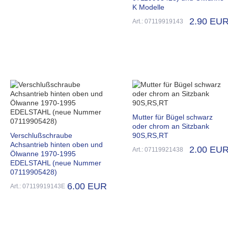
K Modelle
2.90 EU
Art.: 07119919143
Mutter für Bügel schwarz
oder chrom an Sitzbank
Verschlußschraube
90S,RS,RT
Achsantrieb hinten oben und
2.00 EU
Art.: 07119921438
Ölwanne 1970-1995
EDELSTAHL (neue Nummer
07119905428)
6.00 EUR
Art.: 07119919143E