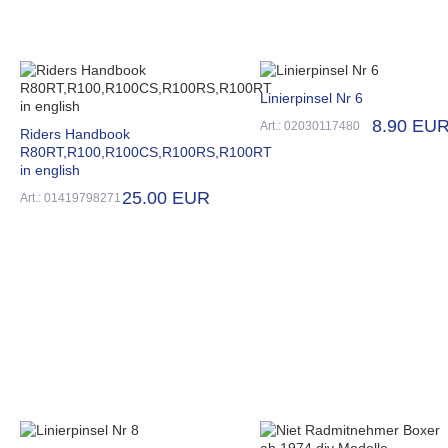
Linierpinsel Nr 6
8.90 EU
Art.: 02030117480
Riders Handbook
R80RT,R100,R100CS,R100RS,R100RT
in english
25.00 EUR
Art.: 01419798271