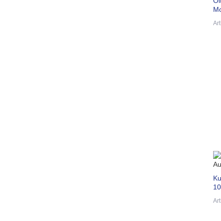
Öl
Mo
Ar
Ku
10
Ar