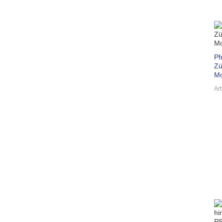
Pf
Zü
Mo
Ar