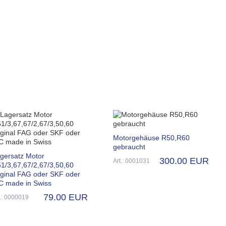
Motorgehäuse R50,R60
gebraucht
gersatz Motor
300.00 EUR
Art.: 0001031
1/3,67,67/2,67/3,50,60
iginal FAG oder SKF oder
C made in Swiss
79.00 EUR
t.: 0000019