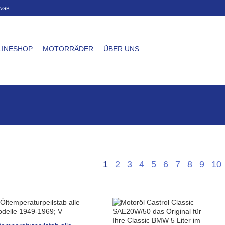
AGB
LINESHOP
MOTORRÄDER
ÜBER UNS
1
2
3
4
5
6
7
8
9
10