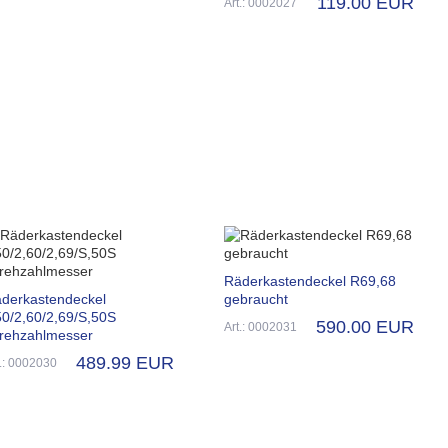
119.00 EUR
Art.: 0002027
Räderkastendeckel R69,68
derkastendeckel
gebraucht
0/2,60/2,69/S,50S
590.00 EUR
Art.: 0002031
rehzahlmesser
489.99 EUR
t.: 0002030