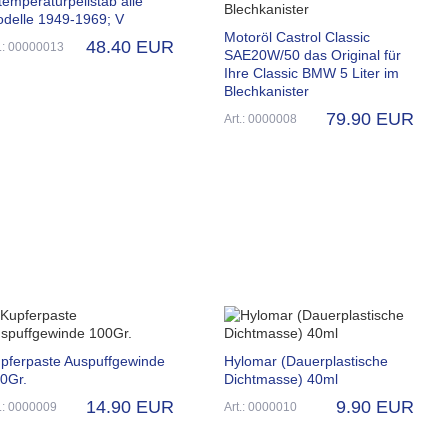
temperaturpeilstab alle
delle 1949-1969; V
Motoröl Castrol Classic
48.40 EUR
t.: 00000013
SAE20W/50 das Original für
Ihre Classic BMW 5 Liter im
Blechkanister
79.90 EUR
Art.: 0000008
pferpaste Auspuffgewinde
Hylomar (Dauerplastische
0Gr.
Dichtmasse) 40ml
14.90 EUR
9.90 EUR
t.: 0000009
Art.: 0000010