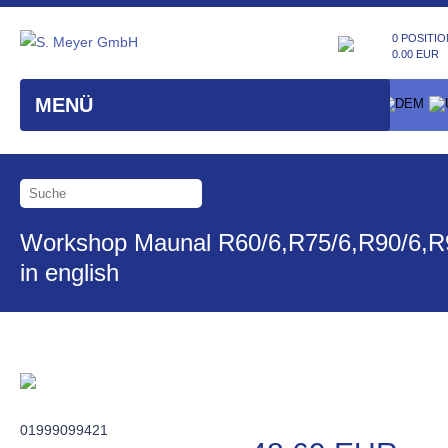
0 POSITIO
0.00 EUR
MENÜ
Workshop Maunal R60/6,R75/6,R90/6,
in english
01999099421