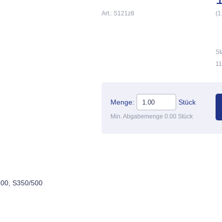
Art.: S121z8
(1
St
11
Menge:
Stück
Min. Abgabemenge 0.00 Stück
200, S350/500