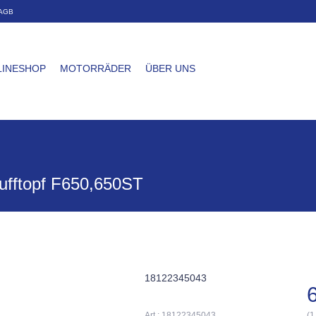
AGB
LINESHOP
MOTORRÄDER
ÜBER UNS
ufftopf F650,650ST
18122345043
Art.: 18122345043
(1