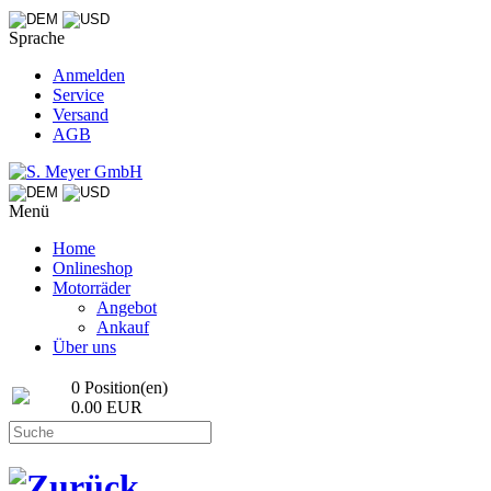
Sprache
Anmelden
Service
Versand
AGB
Menü
Home
Onlineshop
Motorräder
Angebot
Ankauf
Über uns
0 Position(en)
0.00 EUR