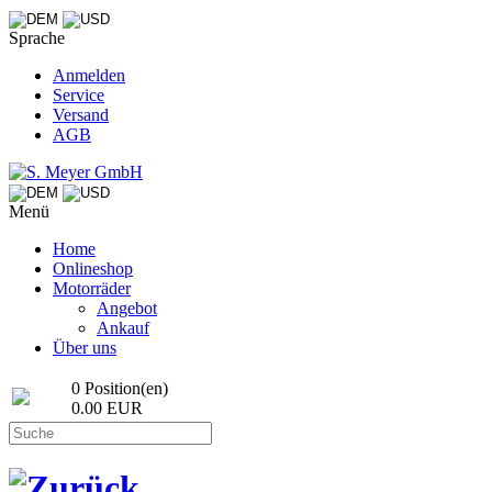
Sprache
Anmelden
Service
Versand
AGB
Menü
Home
Onlineshop
Motorräder
Angebot
Ankauf
Über uns
0 Position(en)
0.00 EUR